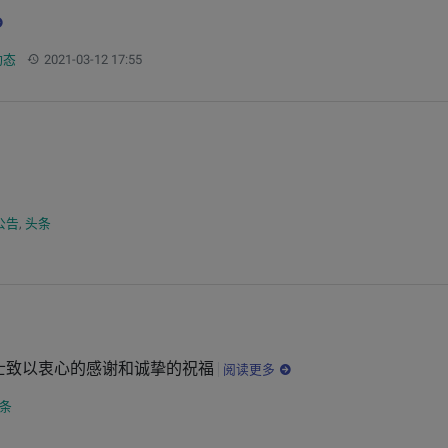
更新：
动态
2021-03-12 17:55
类：
公告
,
头条
士致以衷心的感谢和诚挚的祝福
阅读更多
条