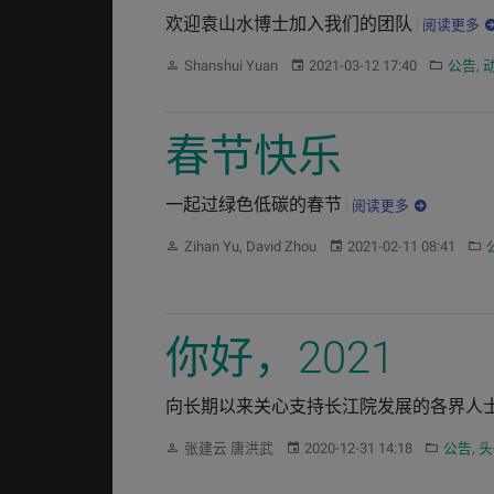
欢迎袁山水博士加入我们的团队
阅读更多
作者：
发布：
分类：
Shanshui Yuan
2021-03-12 17:40
公告
,
春节快乐
一起过绿色低碳的春节
阅读更多
作者：
发布：
分
Zihan Yu, David Zhou
2021-02-11 08:41
你好，2021
向长期以来关心支持长江院发展的各界人
作者：
发布：
分类：
张建云 唐洪武
2020-12-31 14:18
公告
,
头