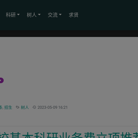
科研
树人
交流
求贤
标签：
更新：
条
,
招生
树人
2023-05-09 16:21