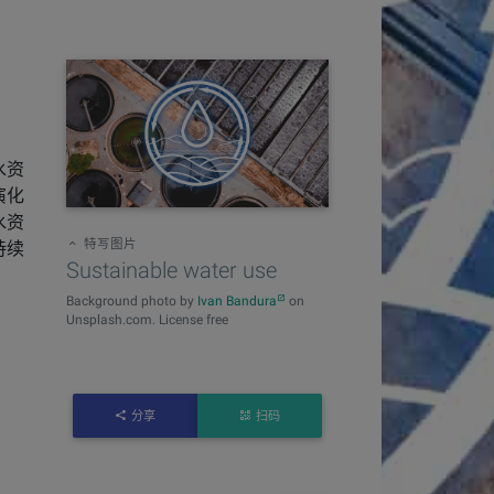
水资
演化
水资
特写图片
持续
Sustainable water use
Background photo by
Ivan Bandura
on
Unsplash.com. License free
分享
扫码