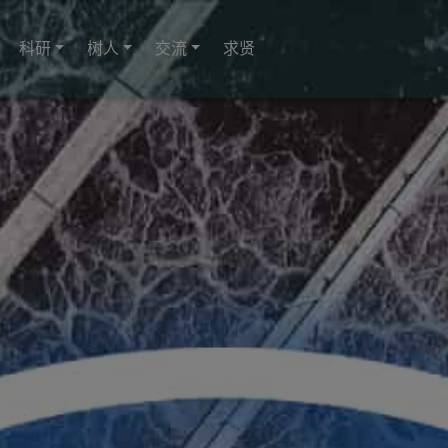
科研
树人
交流
求贤