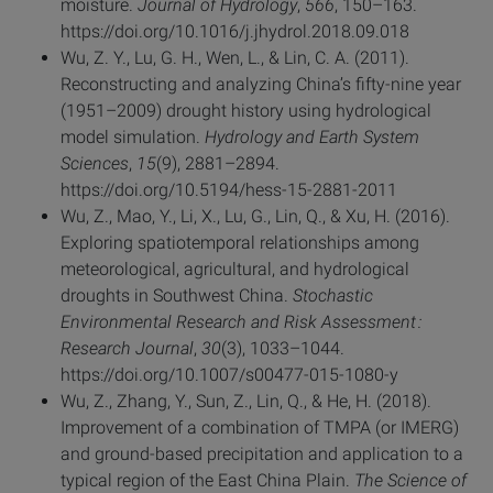
moisture.
Journal of Hydrology
,
566
, 150–163.
https://doi.org/10.1016/j.jhydrol.2018.09.018
Wu, Z. Y., Lu, G. H., Wen, L., & Lin, C. A. (2011).
Reconstructing and analyzing China’s fifty-nine year
(1951–2009) drought history using hydrological
model simulation.
Hydrology and Earth System
Sciences
,
15
(9), 2881–2894.
https://doi.org/10.5194/hess-15-2881-2011
Wu, Z., Mao, Y., Li, X., Lu, G., Lin, Q., & Xu, H. (2016).
Exploring spatiotemporal relationships among
meteorological, agricultural, and hydrological
droughts in Southwest China.
Stochastic
Environmental Research and Risk Assessment :
Research Journal
,
30
(3), 1033–1044.
https://doi.org/10.1007/s00477-015-1080-y
Wu, Z., Zhang, Y., Sun, Z., Lin, Q., & He, H. (2018).
Improvement of a combination of TMPA (or IMERG)
and ground-based precipitation and application to a
typical region of the East China Plain.
The Science of