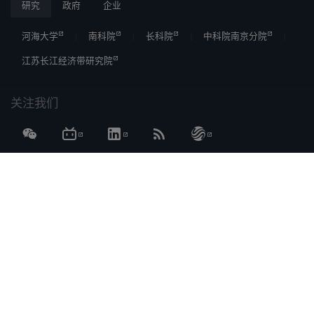
研究
政府
企业
河海大学
南科院
长科院
中科院南京分院
江苏长江经济带研究院
关注我们
ICP 备案
苏ICP备12023610号-2
长江保护与绿色发展研究院
[详情]
（由河海大学、南京水科院、江苏省发改委共建）