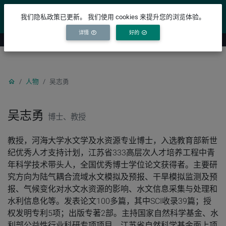
YICODE
我们隐私政策已更新。 我们使用 cookies 来提升您的浏览体验。
详情
好的
人物
吴志勇
吴志勇
博士、教授
教授，河海大学水文学及水资源专业博士，入选教育部新世
纪优秀人才支持计划，江苏省333高层次人才培养工程中青
年科学技术带头人，全国优秀博士学位论文获得者。主要研
究方向为陆气耦合流域水文模拟及预报、干旱模拟监测及预
报、气候变化对水文水资源的影响、水文信息采集与处理和
水利信息化等。发表论文100多篇，其中SCI收录39篇；授
权发明专利5项；出版专著2部。主持国家自然科学基金、水
利部公益性行业科研专项项目、江苏省自然科学基金面上项