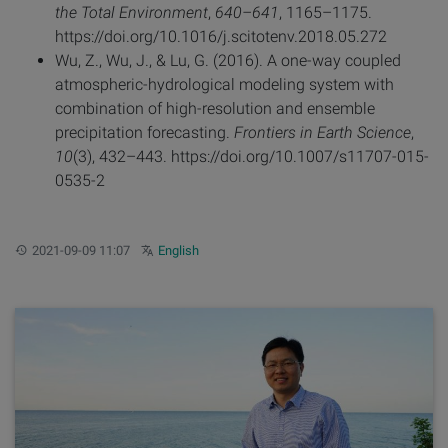
the Total Environment
,
640–641
, 1165–1175.
https://doi.org/10.1016/j.scitotenv.2018.05.272
Wu, Z., Wu, J., & Lu, G. (2016). A one-way coupled
atmospheric-hydrological modeling system with
combination of high-resolution and ensemble
precipitation forecasting.
Frontiers in Earth Science
,
10
(3), 432–443. https://doi.org/10.1007/s11707-015-
0535-2
更新：
Other languages:
2021-09-09 11:07
English