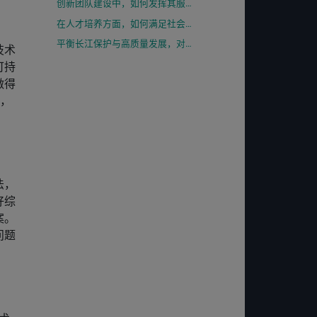
创新团队建设中，如何发挥其服务社会的功能？
在人才培养方面，如何满足社会的多维度需求？
平衡长江保护与高质量发展，对世界其它河流的治理能有什么样的启发？
技术
可持
做得
它，
法，
好综
案。
问题