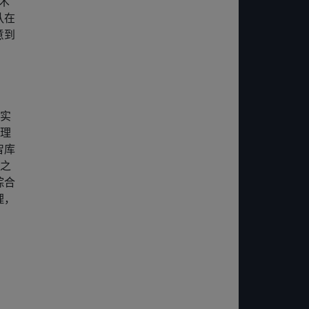
术
队在
意到
确实
治理
智库
与之
综合
理，