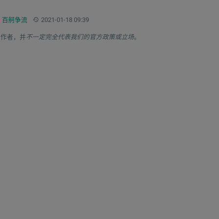
签：
更新：
百舸争流
2021-01-18 09:39
于作者，并
不一定完全代表我们的官方政策或立场
。