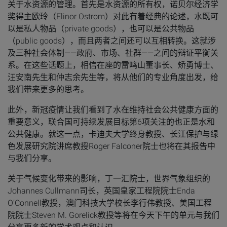
关于水资源的管理。首先是水资源的所有权，诺贝尔经济学
奖得主欧玲（Elinor Ostrom）对此有着经典的论述，水既可
以是私人物品（private goods），也可以是公共物品
（public goods），而且两者之间还可以互相转换。这就涉
及三种社会体制——政府、市场、社群——之间的辩证平衡关
系。在这些话题上，相信在座的雷鸣山董事长、矫勇博士、
汪安南先生和仲志余先生等，将从他们的专业角度出发，给
我们带来更多的思考。
此外，新冠疫情让我们看到了水在维持社会公共健康方面的
重要意义，联合国可持续发展目标第6项关注的也正是水和
公共健康。就这一点，卡迪夫大学终身教授、长江保护与绿
色发展研究院讲席教授Roger Falconer院士也将在其报告中
与我们分享。
关于气候变化带来的影响，丁一汇院士，世界气象组织的
Johannes Cullmann司长，英国皇家工程院院士Enda
O’Connell教授，澳门科技大学校长李行伟教授、美国工程
院院士Steven M. Gorelick教授等将在今天下午的单元与我们