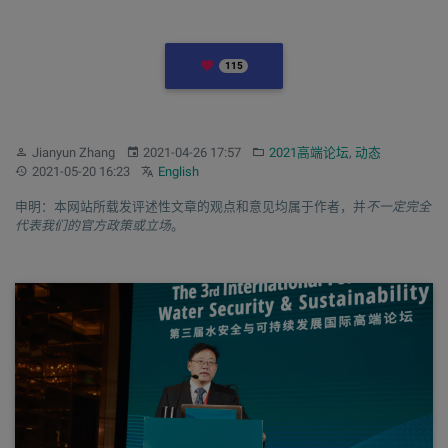
LIKES
115
作者：
发布：
分类：
Jianyun Zhang
2021-04-26 17:57
2021高端论坛
,
动态
更新：
Other languages:
2021-05-20 16:23
English
申明：本网站所载发评述性文章的观点和意见均属于作者，并
不一定完全
代表我们的官方政策或立场
。