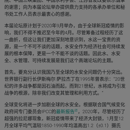
院、中国三峡集团、中国水利学会、江苏省发改委表示诚挚
的谢意；向为本届论坛举办提供鼎力支持的各承办单位和秘
书处工作人员表示最衷心的感谢。
本届论坛原计划于2020年9月举办，由于全球新冠疫情的影
响，我们不得不推迟至今年的4月。尽管筹备过程经历了这
一曲折，但这让我们更加深刻地意识到，水这一宝贵的资
源，是一个不可不谈的话题，水安全作为经济社会可持续发
展的根本保障，更是一个不能不谈的话题。因此水、水安
全、水管理、可持续发展是我们这个高端论坛的主题。
首先，要充分认识我国乃至全球的水安全问题仍十分突出。
世界银行副行长伊斯梅尔·萨拉杰丁在1995年曾表示：“20世
纪的许多战争都是因石油而起，而到21世纪，水将成为引发
战争的根源，除非我们改变其管理和利用方式。”
全球变化将进一步加剧全球的水安全。根据联合国气候变化
政府间专门委员会IPCC的
最新报告
，2020年，尽管经历了
超强的拉尼娜现象，新冠疫情带来了经济大封锁，1月至12
月全球平均气温较1850-1990年均温高出1.2（±0.1）摄氏