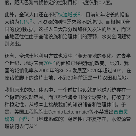
度，距离巴黎气候协定的控制目标1.5度仅剩0.2度。
此外，全球人口还在不断
快速增长
，目前每年增长的幅度
大约为
1.1%
。水资源的刚性需求将不断增加。而根据联合
国的预测数据，这些人口大部分增加在欠发达的地区，而这
些地区往往由于基础设施和治理体制的薄弱，水安全问题特
别突出。
还有，全球土地利用方式也发生了翻天覆地的变化。过去半
个世纪，地球表面
70%
的面积已经被我们改变。比如，我
国的城镇化率从2000年的36.3%发展至2020年超过60%。在
座诸位脚下的这片土地，不到20年前还是一片农田和荒地。
我们原来的知识体系中，一个前提假设就是地球系统存在一
个稳定的波动范围。而这些沧海桑田的全球变化，打破了这
种稳定性，从根本上挑战我们的知识储备和管理体制。于
是，美国工程院院士Dennis Lettenmaier等不禁发出
直击灵
魂的一问
：“（地球系统的）稳定性已不复存在，水资源管
理该何去何从?“