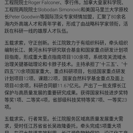
工程院院士Roger Falconer、李行伟，加拿大皇家科学院、
工程院两院院士Slobodan Simonovic和美国马里兰大学原校
长Peter Goodwin等国际顶尖专家倾情加盟，汇聚了80余名
海内外高端人才和青年学者，形成了由战略科学家领衔，活
跃在科研一线的雄厚人才队伍。
五载求索，守正创新。
长江院致力于有组织科研，牵头组织
编制长江、黄河水科学研究联合基金和国家重点研发计划项
目指南，形成重大重点指南项目100余项，系统攻关流域水
治理关键基础理论和卡脖子技术。主持承担了“十三五”、“十
四五”70余项国家重大、重点科研项目，包括国家重点研发
计划项目12项、课题22项，国家自然科学基金重点及面上
项目40余项，科研合同额11.67亿元。产出了一批支撑长江
保护与高质量发展的重要研究成果。获得国家科技进步奖特
等奖1项、二等奖4项，省部级科技奖特等奖7项、一等奖23
项。
五载求实，行者常至。
长江院服务区域高质量发展重大需
求，受时任江苏省省长吴政隆委托，牵头完成5项重大项