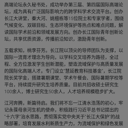
高端论坛永久秘书处，成功举办第三届、第四届国际高端论
坛，成为具有广泛国际影响力的跨学科学术交流平台。创办
长江大讲堂，秦大河、姚檀栋等15位院士和专家学者，围绕
气候变化、双碳目标、生态环境保护等热点和难点问题，解
读国际学术前沿和领域发展方向。创办长江国际青年创新论
坛，共享优质资源，传播前沿知识，激励青年创新。
五载求知，桃李芬芳。
长江院以顶尖的导师团队为支撑，以
国际一流育才理念为导向，以学科交叉培养为路径，全过
程、全方位激发学生创新潜能，塑造流域保护与高质量发展
的国际化高端人才。专门设立“慧延教育科技基金”，长江院
院长奖学金，搭建暑期课堂、学术午餐会、国际暑期学校等
平台，持续提升研究生培养质量。目前共招收硕士研究生
100余人，博士研究生50余人，人才培养规模稳步扩大。
江河奔腾，新篇待启。我们将不忘一江清水浩荡的初心，牢
记永葆母亲河生机的使命，积极践行习近平总书记提出的
“十六字”治水思路，贯彻落实党中央关于“长江大保护”的战
略部署，培育发展水利新质生产力，为流域保护和绿色发展