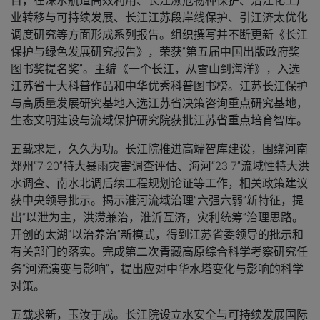
目，在深水航道高效利用、长江濒危物种保护、沿江化工产
业转移与可持续发展、长江江苏段岸线保护、引江济太优化
调度研究等方面形成系列报告。组织撰写并不断更新《长江
保护与绿色发展研究报告》，荣获“第五届中国出版政府奖
图书奖提名奖”。主编《一个长江，从雪山到海洋》，入选
江苏省十大科普作品和中华优秀科普图书榜。江苏长江保护
与高质量发展研究基地入选江苏省决策咨询重点研究基地，
生态文明建设与流域保护研究院获批江苏省重点培育智库。
五载求是，久久为功。
长江院推进高端智库建设，围绕河南
郑州“7·20”特大暴雨灾害调查评估、海河“23·7”流域性特大洪
水调查、南水北调后续工程规划论证等工作，相关政策建议
获中央领导批示。揭示淮河流域治理“六强六弱”新特征，提
出“以泄为主，洪涝兼治，淮沂互济，灾利统筹”治理思路。
开创的太湖“以治养治”新模式，得到江苏省委领导的批示和
有关部门的落实。完成第二次青藏高原综合科学考察研究任
务“河流演变与影响”，提出应对中华水塔变化与影响的科学
对策。
五载求新，玉汝于成。
长江院设立水安全与可持续发展国际