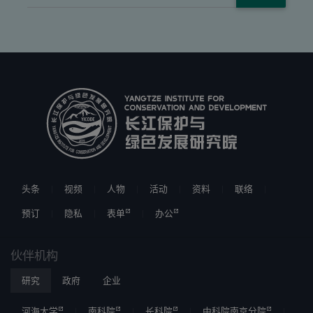
头条
视频
人物
活动
资料
联络
预订
隐私
表单
办公
伙伴机构
研究
政府
企业
河海大学
南科院
长科院
中科院南京分院