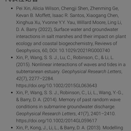
Pei Xin, Alicia Wilson, Chengji Shen, Zhenming Ge,
Kevan B. Moffett, Isaac R. Santos, Xiaogang Chen,
Xinghua Xu, Yvonne Y.Y. Yau, Willard Moore, Ling Li,
D. A. Barry (2022), Surface water and groundwater
interactions in salt marshes and their impact on plant
ecology and coastal biogeochemistry, Reviews of
Geophysics, 60, DOI: 10.1029/2021RG000740
Xin, P., Wang, S. S. J., Lu, C., Robinson, C., & Li, L.
(2015). Nonlinear interactions of waves and tides in a
subterranean estuary.
Geophysical Research Letters
,
42
(7), 2277–2284.
https://doi.org/10.1002/2015GL063643
Xin, P., Wang, S. S. J., Robinson, C., Li, L., Wang, Y.-G.,
& Barry, D. A. (2014). Memory of past random wave
conditions in submarine groundwater discharge.
Geophysical Research Letters
,
41
(7), 2401–2410.
https://doi.org/10.1002/2014GL059617
Xin, P., Kong, J., Li, L., & Barry, D. A. (2013). Modelling