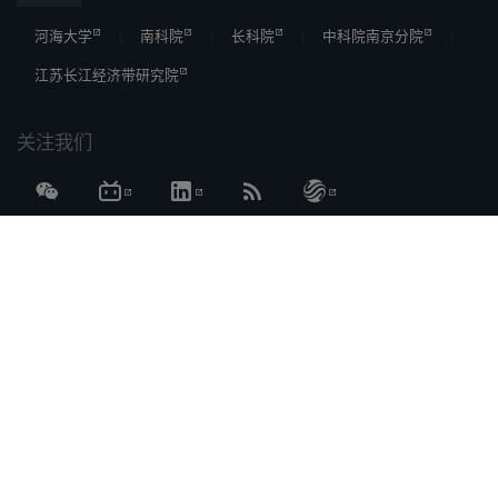
河海大学
南科院
长科院
中科院南京分院
江苏长江经济带研究院
关注我们
ICP 备案
苏ICP备12023610号-2
长江保护与绿色发展研究院
[详情]
（由河海大学、南京水科院、江苏省发改委共建）