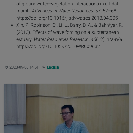
of groundwater–vegetation interactions in a tidal
marsh.
Advances in Water Resources
,
57
, 52–68.
https://doi.org/10.1016/j.advwatres.2013.04.005
Xin, P., Robinson, C., Li, L., Barry, D. A., & Bakhtyar, R.
(2010). Effects of wave forcing on a subterranean
estuary.
Water Resources Research
,
46
(12), n/a-n/a.
https://doi.org/10.1029/2010WR009632
更新：
Other languages:
2023-09-06 14:51
English