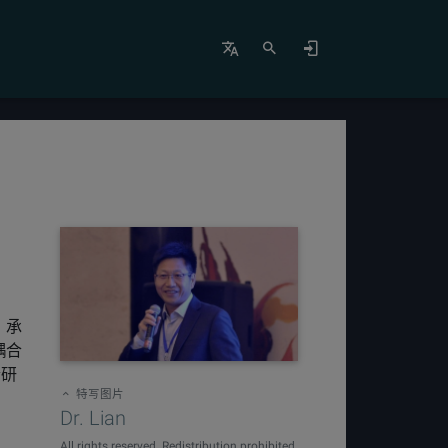
；承
耦合
合研
特写图片
Dr. Lian
All rights reserved. Redistribution prohibited.