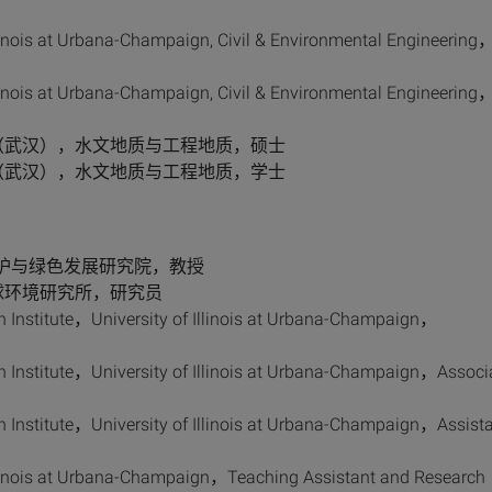
linois at Urbana-Champaign, Civil & Environmental Engineerin
linois at Urbana-Champaign, Civil & Environmental Engineerin
地质大学（武汉），水文地质与工程地质，硕士
地质大学（武汉），水文地质与工程地质，学士
江保护与绿色发展研究院，教授
学院地球环境研究所，研究员
 Institute，University of Illinois at Urbana-Champaign，
 Institute，University of Illinois at Urbana-Champaign，Associ
 Institute，University of Illinois at Urbana-Champaign，Assist
llinois at Urbana-Champaign，Teaching Assistant and Research