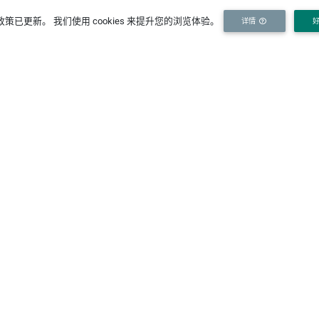
伙伴机构
关
策已更新。 我们使用 cookies 来提升您的浏览体验。
详情
研究
政府
企业
河海大学
南科院
长科院
I
中科院南京分院
江苏长江经济带研究院
长江保护与绿色发展研究院
[详情]
（由河海大学、南京水科院、江苏省发改委共建）
若无额外说明，本站内容按照以下许可授权：
Creative Commons Attribution-ShareAlike 4.0 International