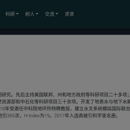
科研
树人
交流
求贤
用研究。先后主持美国联邦、州和地方政府等科研项目二十多项
然资源部和中石化等科研项目三十余项。开发了地表水与地下水
2018年受邀任中科院地环所特聘教授，建立水文系统模拟国际联
85次，H-Index为19。2017年入选高被引科学家名册。