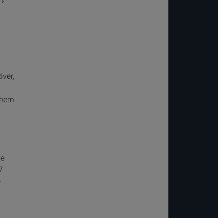
iver,
thern
he
7
e