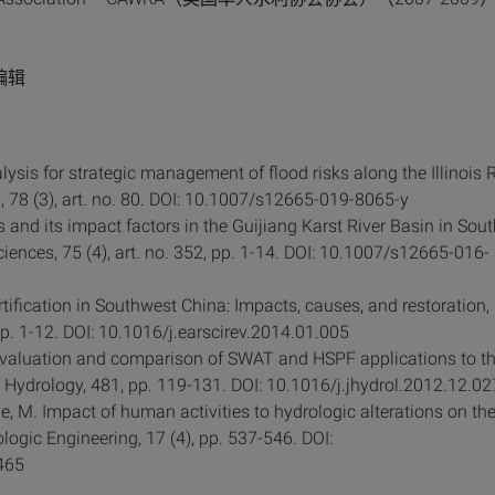
邀编辑
nalysis for strategic management of flood risks along the Illinois R
 78 (3), art. no. 80. DOI: 10.1007/s12665-019-8065-y
oss and its impact factors in the Guijiang Karst River Basin in Sou
iences, 75 (4), art. no. 352, pp. 1-14. DOI: 10.1007/s12665-016-
sertification in Southwest China: Impacts, causes, and restoration,
p. 1-12. DOI: 10.1016/j.earscirev.2014.01.005
 evaluation and comparison of SWAT and HSPF applications to t
of Hydrology, 481, pp. 119-131. DOI: 10.1016/j.jhydrol.2012.12.02
ssie, M. Impact of human activities to hydrologic alterations on th
rologic Engineering, 17 (4), pp. 537-546. DOI:
465