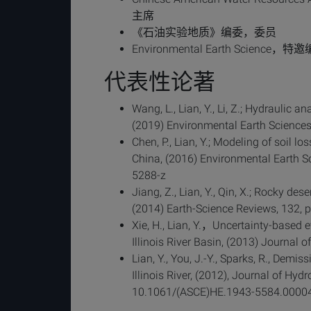
主席
《石油实验地质》编委，委员
Environmental Earth Science，特
代表性论著
Wang, L., Lian, Y., Li, Z.; Hydraulic a
(2019) Environmental Earth Sciences,
Chen, P., Lian, Y.; Modeling of soil l
China, (2016) Environmental Earth Sc
5288-z
Jiang, Z., Lian, Y., Qin, X.; Rocky de
(2014) Earth-Science Reviews, 132, p
Xie, H., Lian, Y.，Uncertainty-based
Illinois River Basin, (2013) Journal 
Lian, Y., You, J.-Y., Sparks, R., Demi
Illinois River, (2012), Journal of Hyd
10.1061/(ASCE)HE.1943-5584.0000