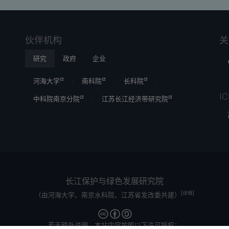
伙伴机构
关
研究
政府
企业
河海大学
南科院
长科院
I
中科院南京分院
江苏长江经济带研究院
长江保护与绿色发展研究院
[详情]
（由河海大学、南京水科院、江苏省发改委共建）
若无额外说明，本站内容按照以下许可授权：