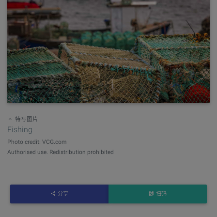
特写图片
Fishing
Photo credit: VCG.com
Authorised use. Redistribution prohibited
分享
扫码