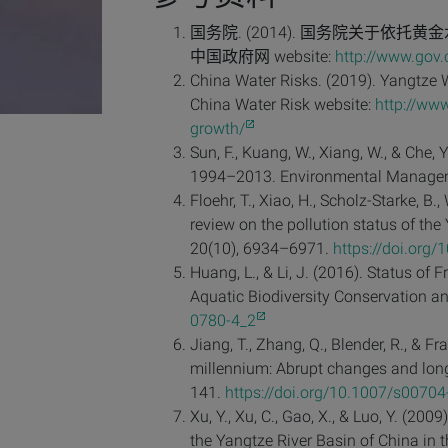
国务院. (2014). 国务院关于依托黄金水道
中国政府网 website:
http://www.gov
China Water Risks. (2019). Yangtze 
China Water Risk website:
http://www
growth/
Sun, F., Kuang, W., Xiang, W., & Che,
1994–2013. Environmental Managem
Floehr, T., Xiao, H., Scholz-Starke, B.,
review on the pollution status of th
20(10), 6934–6971.
https://doi.org
Huang, L., & Li, J. (2016). Status of 
Aquatic Biodiversity Conservation 
0780-4_2
Jiang, T., Zhang, Q., Blender, R., & F
millennium: Abrupt changes and lon
141.
https://doi.org/10.1007/s0070
Xu, Y., Xu, C., Gao, X., & Luo, Y. (2
the Yangtze River Basin of China in 