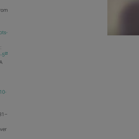
rom
ots-
:
-5
—A
10-
131–
over