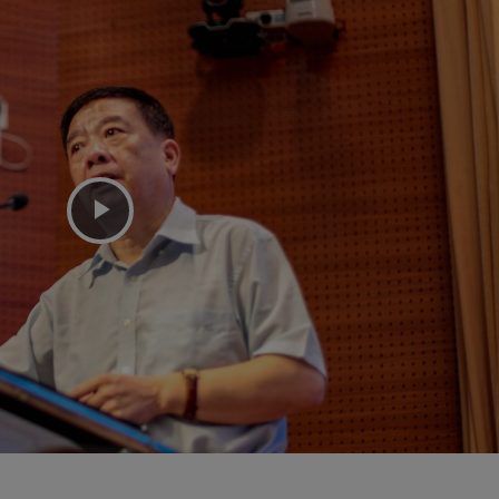
播
放
视
频