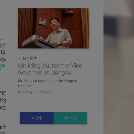
，
独计
全球
特写图片
物多
Mr. Ming Xu, former Vice
性
Governor of Jiangsu
Mr. Ming Xu speaking at the Yangtze
Lectures
Photo by Jin Peiyang
堂
的
理的
本性
分享
扫码
绕不
险突