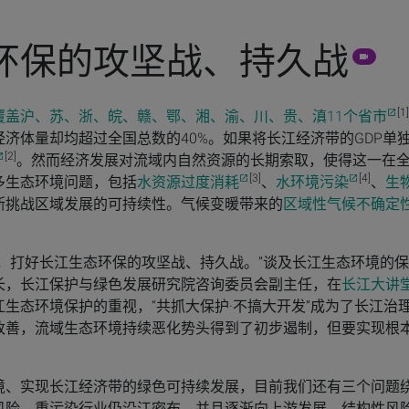
环保的攻坚战、持久战
[1]
覆盖沪、苏、浙、皖、赣、鄂、湘、渝、川、贵、滇11个省市
济体量却均超过全国总数的40%。如果将长江经济带的GDP单
[2]
。然而经济发展对流域内自然资源的长期索取，使得这一在
[3]
[4]
多生态环境问题，包括
水资源过度消耗
、
水环境污染
、
生
断挑战区域发展的可持续性。气候变暖带来的
区域性气候不确定
，打好长江生态环保的攻坚战、持久战。”谈及长江生态环境的保
长，长江保护与绿色发展研究院咨询委员会副主任，在
长江大讲
生态环境保护的重视，“共抓大保护·不搞大开发”成为了长江治
改善，流域生态环境持续恶化势头得到了初步遏制，但要实现根
境、实现长江经济带的绿色可持续发展，目前我们还有三个问题
风险、重污染行业仍沿江密布，并且逐渐向上游发展，结构性风