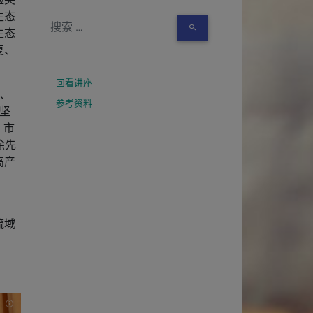
生态
生态
复、
回看讲座
”、
参考资料
攻坚
、市
徐先
高产
流域
INFO