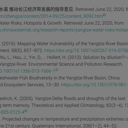
 推动长江经济带发展的指导意见. Retrieved June 22, 2020, f
.cn/zhengce/content/2014-09/25/content_9092.htm
Water Risks, Hotspots & Growth. Retrieved June 22, 2020, from
.chinawaterrisk.org/research-reports/yangtze-water-risks-hotsp
 Y. (2016). Mapping Water Vulnerability of the Yangtze River Basin
ent, 58(5), 857–872.
https://doi.org/10.1007/s00267-016-0756
 Wu, L., Hou, J., Yin, D., … Hollert, H. (2013). Solution by dilution?
e Yangtze River. Environmental Science and Pollution Research,
/10.1007/s11356-013-1666-1
Freshwater Fish Biodiversity in the Yangtze River Basin, China.
and Ecosystem Services, 13–30.
https://doi.org/10.1007/978-981-
raedrich, K. (2005). Yangtze Delta floods and droughts of the last
g term memory. Theoretical and Applied Climatology, 82(3–4), 
4-005-0125-4
009). Projected changes in temperature and precipitation extremes 
the 21st century. Quaternary International, 208(1–2), 44–52.