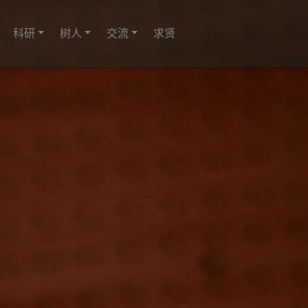
科研
树人
交流
求贤