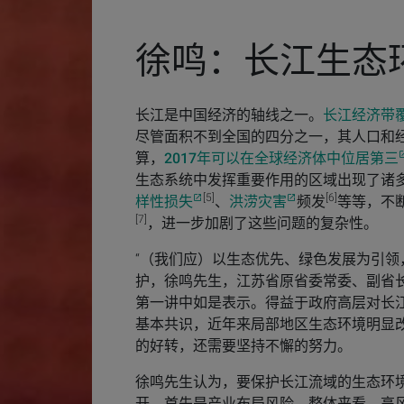
徐鸣：长江生态
长江是中国经济的轴线之一。
长江经济带
尽管面积不到全国的四分之一，其人口和经
算，
2017年可以在全球经济体中位居第三
生态系统中发挥重要作用的区域出现了诸
[5]
[6]
样性损失
、
洪涝灾害
频发
等等，不
[7]
，进一步加剧了这些问题的复杂性。
“（我们应）以生态优先、绿色发展为引领
护，徐鸣先生，江苏省原省委常委、副省
第一讲中如是表示。得益于政府高层对长江
基本共识，近年来局部地区生态环境明显
的好转，还需要坚持不懈的努力。
徐鸣先生认为，要保护长江流域的生态环
开。首先是产业布局风险，整体来看，高