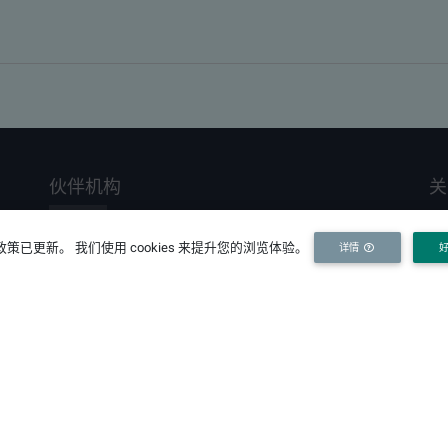
伙伴机构
关
研究
政府
企业
策已更新。 我们使用 cookies 来提升您的浏览体验。
详情
河海大学
南科院
长科院
I
中科院南京分院
江苏长江经济带研究院