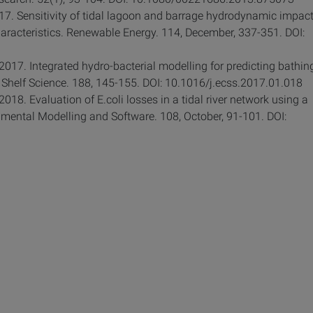
017. Sensitivity of tidal lagoon and barrage hydrodynamic impac
aracteristics. Renewable Energy. 114, December, 337-351. DOI:
. 2017. Integrated hydro-bacterial modelling for predicting bathin
d Shelf Science. 188, 145-155. DOI: 10.1016/j.ecss.2017.01.018
 2018. Evaluation of E.coli losses in a tidal river network using a
nmental Modelling and Software. 108, October, 91-101. DOI: