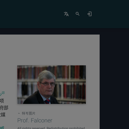
心
项
府部
特写图片
收媒
Prof. Falconer
威
All rights reserved. Redistribution prohibited.