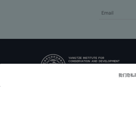
我们隐私政
头条
视频
人物
活动
资料
联络
预订
隐私
表单
办公