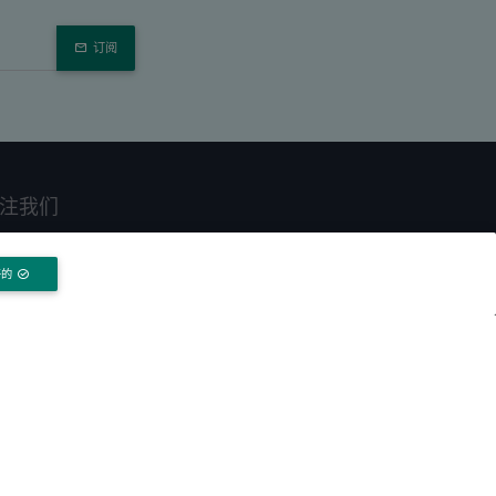
订阅
注我们
好的
CP 备案
苏ICP备12023610号-2