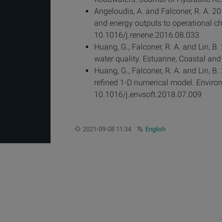
Angeloudis, A. and Falconer, R. A. 2
and energy outputs to operational ch
10.1016/j.renene.2016.08.033
Huang, G., Falconer, R. A. and Lin, B
water quality. Estuarine, Coastal an
Huang, G., Falconer, R. A. and Lin, B.
refined 1-D numerical model. Enviro
10.1016/j.envsoft.2018.07.009
更新：
Other languages:
2021-09-08 11:34
English