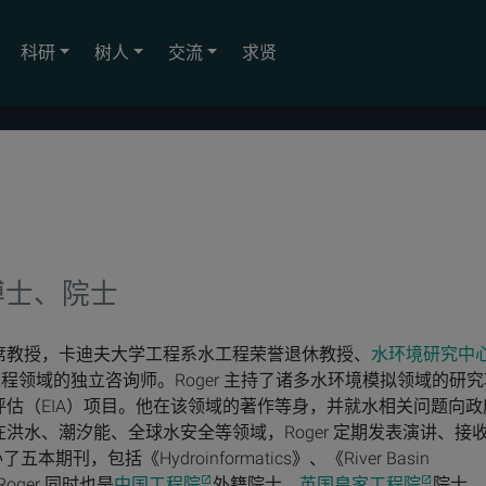
科研
树人
交流
求贤
博士、院士
席教授，卡迪夫大学工程系水工程荣誉退休教授、
水环境研究中
工程领域的独立咨询师。Roger 主持了诸多水环境模拟领域的研究
估（EIA）项目。他在该领域的著作等身，并就水相关问题向政
洪水、潮汐能、全球水安全等领域，Roger 定期发表演讲、接
刊，包括《Hydroinformatics》、《River Basin
。Roger 同时也是
中国工程院
外籍院士、
英国皇家工程院
院士、