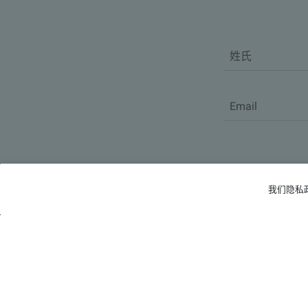
我们隐私政
头条
视频
人物
活动
资料