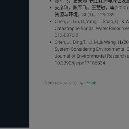
陈军飞，史安娜. 长江保护与绿色发展研究
支彦玲，陈军飞，王慧敏，等(2020)
资源与环境，30(1)，129-139.
Chen, J., Liu, G.,Yang,L., Shao, Q., 
Catastrophe Bonds. Water Resource
013-0376-2
Chen, J., Ding,T., Li, M.,& Wang, H.
System Considering Environmental Co
Journal of Environmental Research an
10.3390/ijerph17186834
更新：
Other languages:
2021-09-09 09:30
English