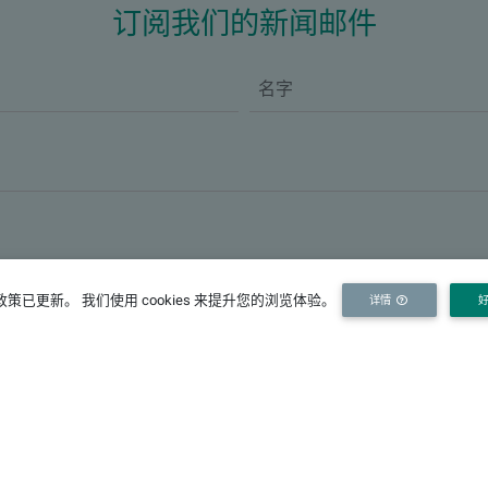
订阅我们的新闻邮件
策已更新。 我们使用 cookies 来提升您的浏览体验。
详情
伙伴机构
关
研究
政府
企业
河海大学
南科院
长科院
I
中科院南京分院
江苏长江经济带研究院