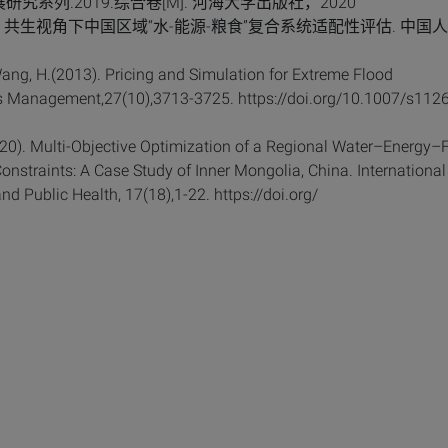
系列.2019.综合卷[M]. 河海大学出版社，2020
. 共生视角下中国区域“水-能源-粮食”复合系统适配性评估. 中国
& Wang, H.(2013). Pricing and Simulation for Extreme Flood
s Management,27(10),3713-3725. https://doi.org/10.1007/s112
(2020). Multi-Objective Optimization of a Regional Water–Energy
nstraints: A Case Study of Inner Mongolia, China. International
d Public Health, 17(18),1-22. https://doi.org/