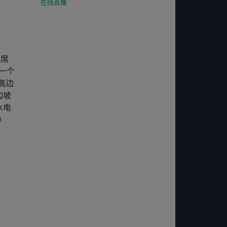
在线直播
首席
一个
高边
边坡
水电
9