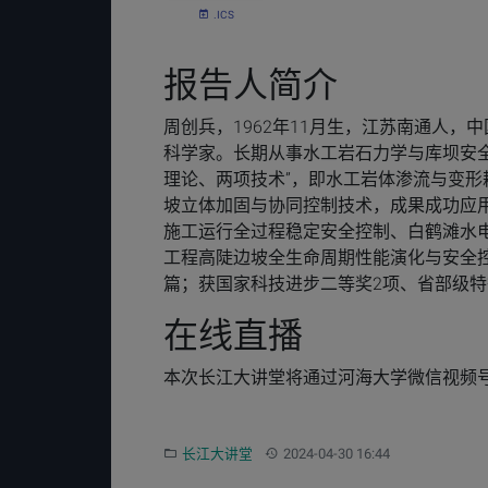
.ICS
报告人简介
周创兵，1962年11月生，江苏南通人，
科学家。长期从事水工岩石力学与库坝安全
理论、两项技术”，即水工岩体渗流与变
坡立体加固与协同控制技术，成果成功应
施工运行全过程稳定安全控制、白鹤滩水
工程高陡边坡全生命周期性能演化与安全控制
篇；获国家科技进步二等奖2项、省部级特
在线直播
本次长江大讲堂将通过河海大学微信视频
分类：
更新：
长江大讲堂
2024-04-30 16:44