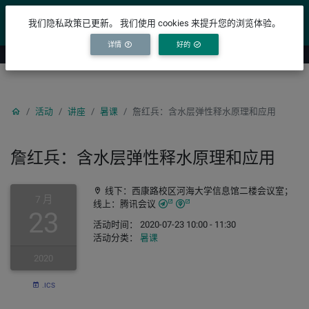
YICODE
我们隐私政策已更新。 我们使用 cookies 来提升您的浏览体验。
详情
好的
活动
讲座
暑课
詹红兵：含水层弹性释水原理和应用
詹红兵：含水层弹性释水原理和应用
线下：西康路校区河海大学信息馆二楼会议室；
7 月
线上：腾讯会议
23
活动时间： 2020-07-23 10:00 - 11:30
活动分类：
暑课
2020
.ICS