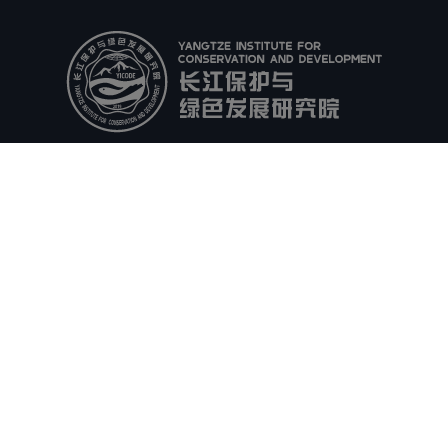
头条
视频
人物
活动
资料
联络
预订
隐私
表单
办公
伙伴机构
研究
政府
企业
河海大学
南科院
长科院
中科院南京分院
江苏长江经济带研究院
关注我们