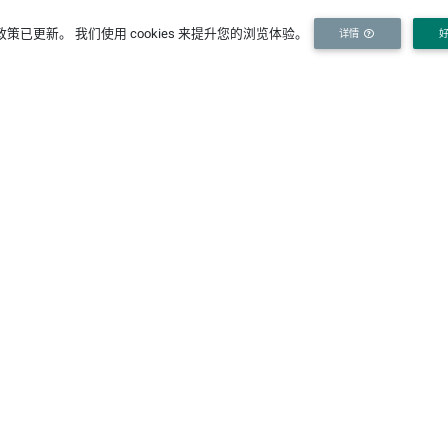
策已更新。 我们使用 cookies 来提升您的浏览体验。
详情
伙伴机构
关
研究
政府
企业
河海大学
南科院
长科院
I
中科院南京分院
江苏长江经济带研究院
长江保护与绿色发展研究院
[详情]
（由河海大学、南京水科院、江苏省发改委共建）