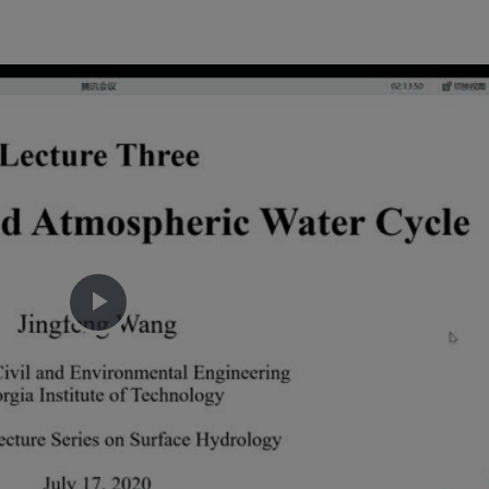
播
放
视