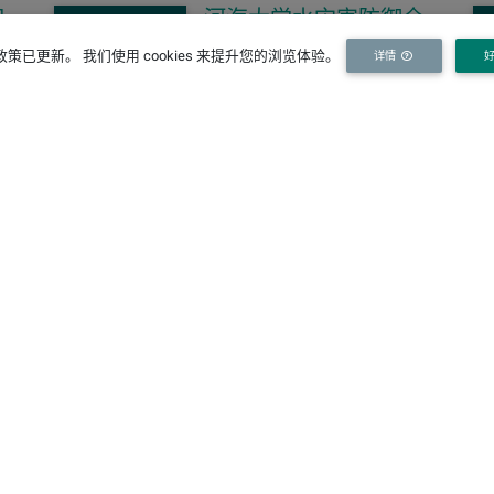
担
河海大学水灾害防御全
盟
国重点实验室、长江保
策已更新。 我们使用 cookies 来提升您的浏览体验。
详情
护与绿色发展研究院
2026年全国优秀大学生
校园开放日及有关安排
的通知
作者：
发布：
kaixin zhang
2026-06-16 16:44
订阅我们的新闻邮件