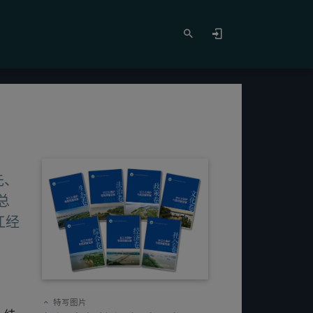
先、
总
江经
特写图片