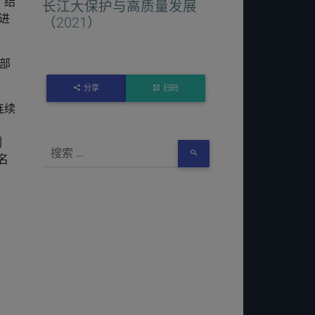
，结
长江大保护与高质量发展
进
（2021）
部
分享
扫码
连续
列
名