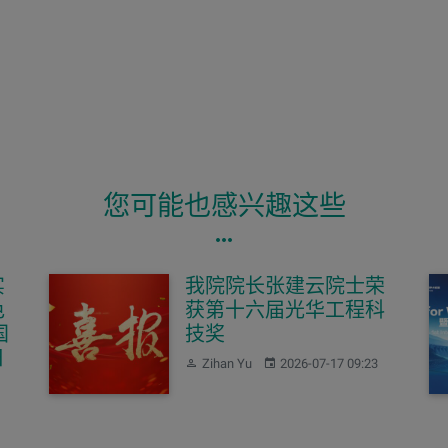
您可能也感兴趣这些
实
我院院长张建云院士荣
色
获第十六届光华工程科
国
技奖
日
作者：
发布：
Zihan Yu
2026-07-17 09:23