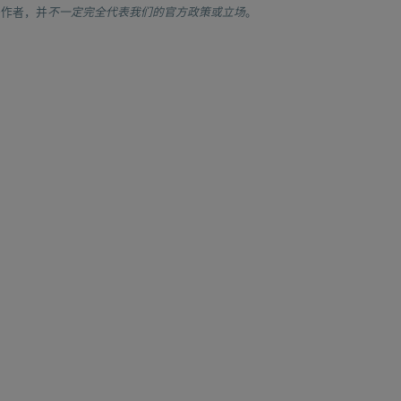
于作者，并
不一定完全代表我们的官方政策或立场
。