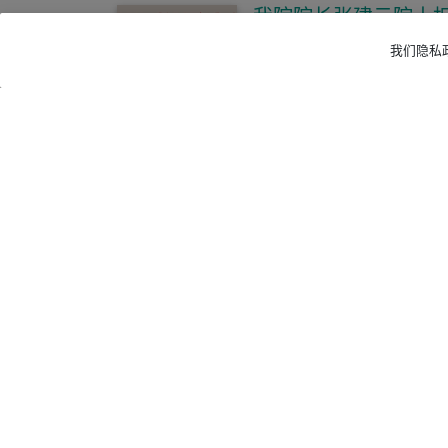
我院院长张建云院士
任AI for Water学术联
我们隐私政
首届理事长
作者：
发布：
Zihan Yu
2026-07-03 11:13